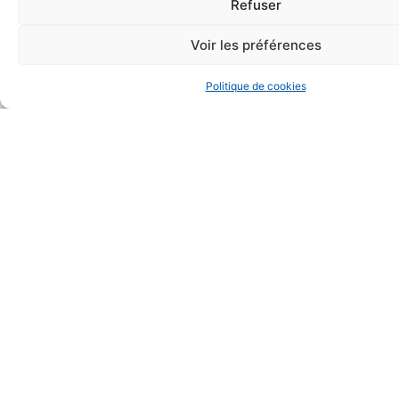
Refuser
Voir les préférences
Respect des délais
Politique de cookies
Intervention dans toute la
France
Respect des délais