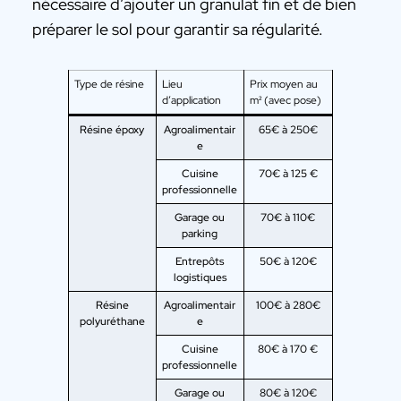
nécessaire d’ajouter un granulat fin et de bien
préparer le sol pour garantir sa régularité.
Type de résine
Lieu
Prix moyen au
d’application
m² (avec pose)
Résine époxy
Agroalimentair
65€ à 250€
e
Cuisine
70€ à 125 €
professionnelle
Garage ou
70€ à 110€
parking
Entrepôts
50€ à 120€
logistiques
Résine
Agroalimentair
100€ à 280€
polyuréthane
e
Cuisine
80€ à 170 €
professionnelle
Garage ou
80€ à 120€