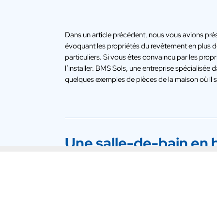
Dans un article précédent, nous vous avions pré
évoquant les propriétés du revêtement en plus d
particuliers. Si vous êtes convaincu par les propr
l’installer. BMS Sols, une entreprise spécialisée
quelques exemples de pièces de la maison où il 
Une salle-de-bain en 
Le béton ciré, revêtement parfaitement étanche, e
salle de bain. Ainsi, une décoration de caractère 
uniformes peuvent être obtenus.