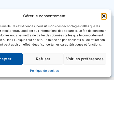
Gérer le consentement
les meilleures expériences, nous utilisons des technologies telles que les
 stocker et/ou accéder aux informations des appareils. Le fait de consentir
ologies nous permettra de traiter des données telles que le comportement
Vous recherchez un partenaire
n ou les ID uniques sur ce site. Le fait de ne pas consentir ou de retirer son
pour la pose de votre sol industriel
 peut avoir un effet négatif sur certaines caractéristiques et fonctions.
?
cepter
Refuser
Voir les préférences
Obtenir un devis
Politique de cookies
DERNIERS ARTICLES
Qualibat 6232 ou 6234 : ce que ces deux
qualifications disent vraiment d’un prestataire