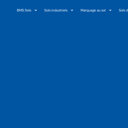
BMS Sols
Sols industriels
Marquage au sol
Sols 