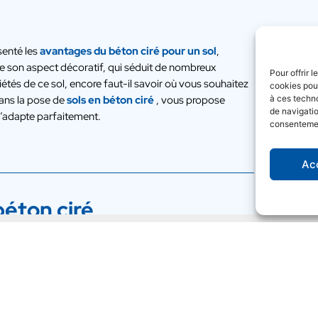
senté les
avantages du béton ciré pour un sol
,
e son aspect décoratif, qui séduit de nombreux
Pour offrir 
iétés de ce sol, encore faut-il savoir où vous souhaitez
cookies pour
 dans la pose de
sols en béton ciré
, vous propose
à ces techn
de navigatio
s’adapte parfaitement.
consentement
Ac
béton ciré
st idéal pour le sol, les murs et même le mobilier de la
avec un effet industriel, une matière et des coloris