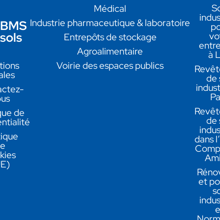
So
Médical
indus
Industrie pharmaceutique & laboratoire
BMS
po
sols
vo
Entrepôts de stockage
entre
Agroalimentaire
à L
ions
Voirie des espaces publics
Revêt
ales
de 
indust
ctez-
Pa
us
Revêt
que de
de 
ntialité
indus
tique
dans l
e
Compi
kies
Ami
E)
Rénov
et po
so
indus
e
Norm